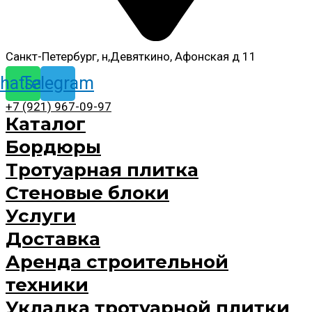
Санкт-Петербург, н,Девяткино, Афонская д 11
hatsapp
Telegram
+7 (921) 967-09-97
Каталог
Бордюры
Тротуарная плитка
Стеновые блоки
Услуги
Доставка
Аренда строительной
техники
Укладка тротуарной плитки