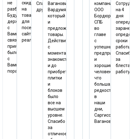
не
скидки
Спасибо
Вагановичем
компании
Сотрудник
разбился.
на
друзьям!!!
Вардумяном,
ООО
на 4
Буду
товары
который
Бордюр
дня
держать
для
и
СПБ
опередили
с
посетителей
предложил
во
заранее
Вами
сайта
товары.
главе
определён
связь,
реальны.
Действительно
с
сроки
приятно
с
успешным
работы.
было
момента
предпринимателем
Спасибо
с
знакомства,
и
за
Вами
и до
хорошим
блестател
поработать.
приобретения
человеком,
работу.
плитки
что
и
большая
блоков
редкость
было
в
все на
наши
высшем
дни,
уровне.
Саргисом
Спасибо
Вагановичем.
за
отличное