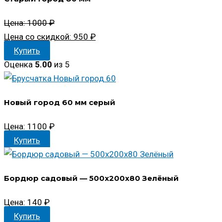
Первоначальная
Цена:
1000
₽
цена
Текущая
Цена со скидкой:
950
₽
составляла
цена:
Купить
1000 ₽.
950 ₽.
Оценка
5.00
из 5
Новый город 60 мм серый
Цена:
1100
₽
Купить
Бордюр садовый — 500x200x80 Зелёный
Цена:
140
₽
Купить