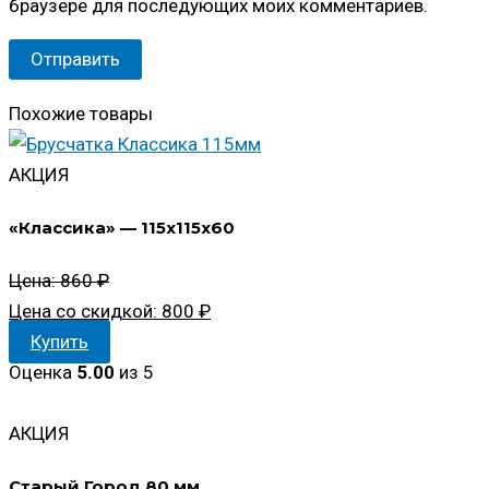
браузере для последующих моих комментариев.
Похожие товары
АКЦИЯ
«Классика» — 115x115x60
Первоначальная
Цена:
860
₽
цена
Текущая
Цена со скидкой:
800
₽
составляла
цена:
Купить
860 ₽.
800 ₽.
Оценка
5.00
из 5
АКЦИЯ
Старый Город 80 мм